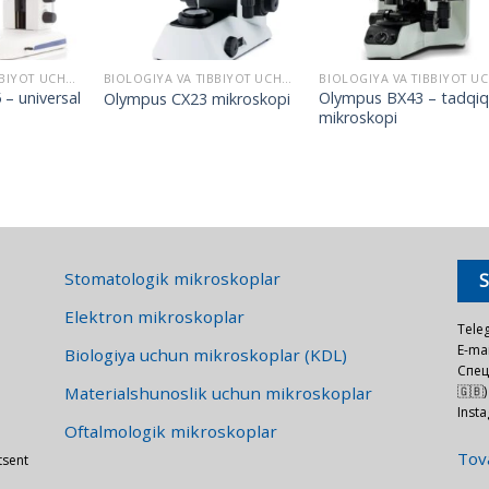
BIOLOGIYA VA TIBBIYOT UCHUN MIKROSKOPLAR
BIOLOGIYA VA TIBBIYOT UCHUN MIKROSKOPLAR
 – universal
Olympus BX43 – tadqi
Olympus CX23 mikroskopi
mikroskopi
Stomatologik mikroskoplar
Elektron mikroskoplar
Tele
E-mai
Biologiya uchun mikroskoplar (KDL)
Спец
Materialshunoslik uchun mikroskoplar
🇬🇧)
Inst
Oftalmologik mikroskoplar
Tova
tsent