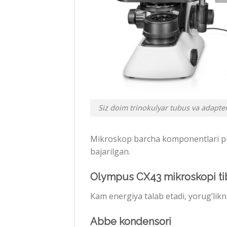
Siz doim trinokulyar tubus va adapt
Mikroskop barcha komponentlari prof
bajarilgan.
Olympus CX43 mikroskopi tib
Kam energiya talab etadi, yorug’likn
Abbe kondensori