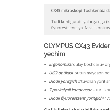
CX43 mikroskopi Toshkentda de
Turli konfiguratsiyalarga ega (
flyuorestsentsiya, fazali kontras
OLYMPUS CX43 Evident
yechim
Ergonomika:
qulay boshqaruv or
UIS2 optikasi
: butun maydaon bo’y
Diodli yoritgich
o’tuvchan yoritis
7 pozitsiyali kondensor
– turli ko
Diodli flyuorestsent yoritgichi
470