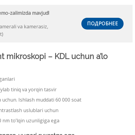
mo-zalimizda mavjud!
ПОДРОБНЕЕ
kamerali va kamerasiz,
t)
 mikroskopi – KDL uchun a’lo
ganlari
lab tiniq va yorqin tasvir
h uchun. Ishlash muddati 60 000 soat
ntrastlash uslublari uchun
 nm to’lqin uzunligiga ega