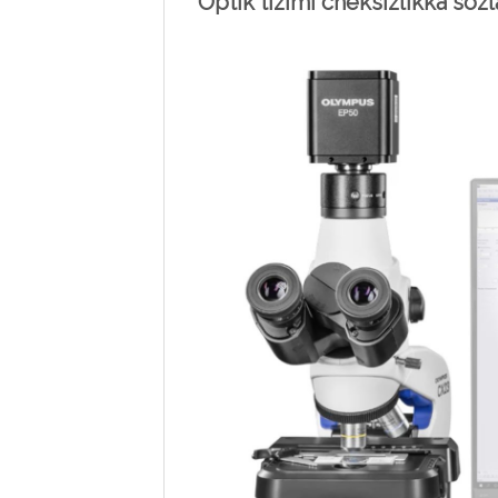
Optik tizimi cheksizlikka soz