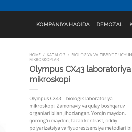
KOMPANIYA HAQIDA
DEMOZAL
HOME
/
KATALOG
/
BIOLOGIYA VA TIBBIYOT UCHU
MIKROSKOPLAR
Olympus CX43 laboratoriya
mikroskopi
Olympus CX43 – biologik laboratoriya
mikroskopi. Zamonaviy va qulay boshqaruv
organlari bilan jihozlangan. Yorqin maydon,
qorong’u maydon, fazali kontrast, oddiy
polyarizatsiya va flyuorestsensiya metodlari bi