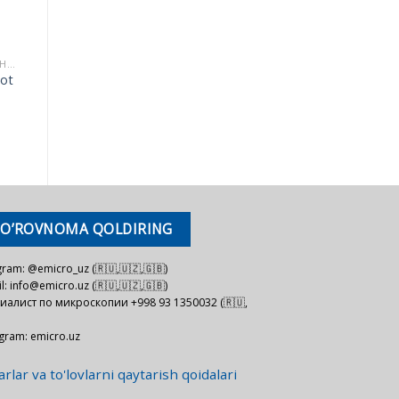
BIOLOGIYA VA TIBBIYOT UCHUN MIKROSKOPLAR
qot
SO’ROVNOMA QOLDIRING
gram: @emicro_uz (🇷🇺,🇺🇿,🇬🇧)
l: info@emicro.uz (🇷🇺,🇺🇿,🇬🇧)
иалист по микроскопии +998 93 1350032 (🇷🇺,
agram: emicro.uz
rlar va to'lovlarni qaytarish qoidalari