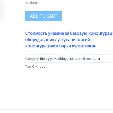
ishlaydi.
ADD TO CART
Стоимость указана за базовую конфигура
оборудования / ускунани асосий
конфигурацияси нархи курсатилган
Category:
Biologiya va tibbiyot uchun mikroskoplar
Tag:
Olympus