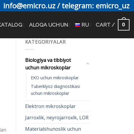
info@emicro.uz / telegram: emicro_uz
0
KATALOG
ALOQA UCHUN
RU
CART /
KATEGORIYALAR
N
Biologiya va tibbiyot
uchun mikroskoplar
EKO uchun mikroskoplar
Tuberklyoz diagnostikasi
uchun mikroskoplar
Elektron mikroskoplar
Jarroxlik, neyrojarroxlk, LOR
Materialshunoslik uchun
lan