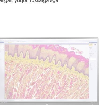
langan, yuqori ruxsatga ega