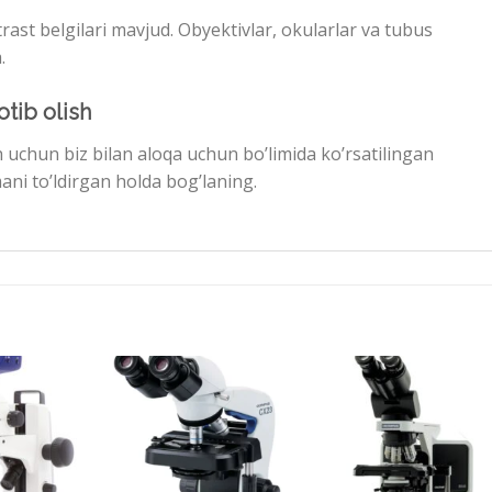
ast belgilari mavjud. Obyektivlar, okularlar va tubus
.
tib olish
uchun biz bilan aloqa uchun bo’limida ko’rsatilingan
ani to’ldirgan holda bog’laning.