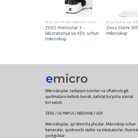
BIOLOGIYA VA TIBBIYOT UCHUN MIKROSKOPLAR
BIOLOGIYA VA TIBBIYOT UCHUN MIKROSKOPLAR
iolab 5 – to’g’ri
ZEISS Primostar 3 –
Zeiss Stemi 305
kop
laboratoriya va KDL uchun
mikroskop
mikroskop
Mikroskoplar, tadqiqot tizimlari va oftalmologik
qurilmalarni keltirib berish, kafolat bo’yicha xizmat
ko’rsatish.
ZEISS / OLYMPUS / MEDIANE / ADF
Mikroskoplar, qo’shimcha jihozlar. Mikroskop uchun
kameralar, qizdiruvchi stellar va inkubatorlar, fluores
yoritgichlar.