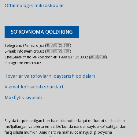
Oftalmologik mikroskoplar
SO’ROVNOMA QOLDIRING
Telegram: @emicro_uz (🇷🇺,🇺🇿,🇬🇧)
E-mail: info@emicro.uz (🇷🇺,🇺🇿,🇬🇧)
Специалист по микроскопии +998 93 1350032 (🇷🇺,🇬🇧)
Instagram: emicro.uz
Tovarlar va to'lovlarni qaytarish qoidalari
Xizmat ko'rsatish shartlari
Maxfiylik siyosati
Saytda taqdim etilgan barcha ma’lumotlar faqat ma’lumot olish uchun
mo’ljallangan va oferta emas. Do’konda narxlar saytda ko’rsatilgandan
farq qilishi mumkin. Aniq narx va mahsulot mavjudligi bo’yicha