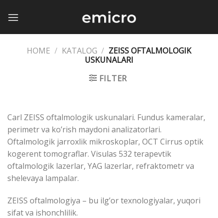
Skip
to
content
HOME
/
KATALOG
/
ZEISS OFTALMOLOGIK
USKUNALARI
FILTER
Carl ZEISS oftalmologik uskunalari. Fundus kameralar,
perimetr va ko’rish maydoni analizatorlari.
Oftalmologik jarroxlik mikroskoplar, OCT Cirrus optik
kogerent tomograflar. Visulas 532 terapevtik
oftalmologik lazerlar, YAG lazerlar, refraktometr va
shelevaya lampalar.
ZEISS oftalmologiya – bu ilg’or texnologiyalar, yuqori
sifat va ishonchlilik.