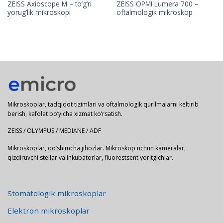
ZEISS Axioscope M – to’g’ri
ZEISS OPMI Lumera 700 –
yorug’lik mikroskopi
oftalmologik mikroskop
Mikroskoplar, tadqiqot tizimlari va oftalmologik qurilmalarni keltirib
berish, kafolat bo’yicha xizmat ko’rsatish.
ZEISS / OLYMPUS / MEDIANE / ADF
Mikroskoplar, qo’shimcha jihozlar. Mikroskop uchun kameralar,
qizdiruvchi stellar va inkubatorlar, fluorestsent yoritgichlar.
Stomatologik mikroskoplar
Elektron mikroskoplar