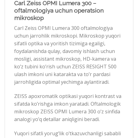
Carl Zeiss OPMI Lumera 300 –
oftalmologiya uchun operatsion
mikroskop
Carl Zeiss OPMI Lumera 300 oftalmologiya
uchun jarrohlik mikroskopi. Mikroskop yuqori
sifatli optika va yoritish tizimiga egaligi,
foydalanishda qulay, davomiy ishlash uchun
mosligi, assistant mikroskop, HD-kamera va
ko’z tubini ko’rish uchun ZEISS RESIGHT 500
ulash imkoni uni katarakta va to’r pardasi
jarrohligida optimal yechimga aylantiradi.
ZEISS apoxromatik optikasi yuqori kontrast va
sifatda ko’rishga imkon yaratadi. Oftalmologik
mikroskop ZEISS OPMI Lumera 300 o’z sinfida
analogi yo’q detallar aniqligini beradi.
Yuqori sifatli yorug’lik o’tkazuvchanligi sababli