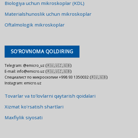
Biologiya uchun mikroskoplar (KDL)
Materialshunoslik uchun mikroskoplar
Oftalmologik mikroskoplar
SO’ROVNOMA QOLDIRING
Telegram: @emicro_uz (🇷🇺,🇺🇿,🇬🇧)
E-mail: info@emicro.uz (🇷🇺,🇺🇿,🇬🇧)
Специалист по микроскопии +998 93 1350032 (🇷🇺,🇬🇧)
Instagram: emicro.uz
Tovarlar va to'lovlarni qaytarish qoidalari
Xizmat ko'rsatish shartlari
Maxfiylik siyosati