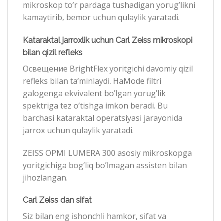
mikroskop to’r pardaga tushadigan yorug’likni
kamaytirib, bemor uchun qulaylik yaratadi.
Kataraktal jarroxlik uchun Carl Zeiss mikroskopi
bilan qizil refleks
Освещение BrightFlex yoritgichi davomiy qizil
refleks bilan ta’minlaydi. HaMode filtri
galogenga ekvivalent bo’lgan yorug’lik
spektriga tez o’tishga imkon beradi. Bu
barchasi kataraktal operatsiyasi jarayonida
jarrox uchun qulaylik yaratadi.
ZEISS OPMI LUMERA 300 asosiy mikroskopga
yoritgichiga bog’liq bo’lmagan assisten bilan
jihozlangan.
Carl Zeiss dan sifat
Siz bilan eng ishonchli hamkor, sifat va