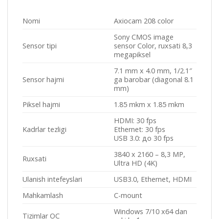
Nomi
Axiocam 208 color
Sony CMOS image
Sensor tipi
sensor Color, ruxsati 8,3
megapiksel
7.1 mm x 4.0 mm, 1/2.1″
Sensor hajmi
ga barobar (diagonal 8.1
mm)
Piksel hajmi
1.85 mkm x 1.85 mkm
HDMI: 30 fps
Kadrlar tezligi
Ethernet: 30 fps
USB 3.0: до 30 fps
3840 х 2160 – 8,3 MP,
Ruxsati
Ultra HD (4K)
Ulanish intefeyslari
USB3.0, Ethernet, HDMI
Mahkamlash
С-mount
Windows 7/10 x64 dan
Tizimlar ОС