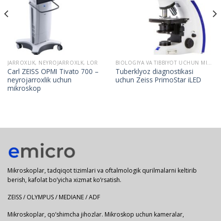
JARROXLIK, NEYROJARROXLK, LOR
BIOLOGIYA VA TIBBIYOT UCHUN MIKROSKOPLAR
Carl ZEISS OPMI Tivato 700 –
Tuberklyoz diagnostikasi
neyrojarroxlik uchun
uchun Zeiss PrimoStar iLED
mikroskop
Mikroskoplar, tadqiqot tizimlari va oftalmologik qurilmalarni keltirib
berish, kafolat bo’yicha xizmat ko’rsatish.
ZEISS / OLYMPUS / MEDIANE / ADF
Mikroskoplar, qo’shimcha jihozlar. Mikroskop uchun kameralar,