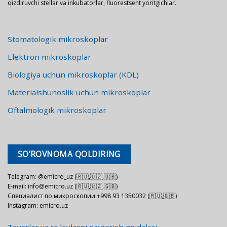
qizdiruvchi stellar va inkubatorlar, fluorestsent yoritgichlar.
Stomatologik mikroskoplar
Elektron mikroskoplar
Biologiya uchun mikroskoplar (KDL)
Materialshunoslik uchun mikroskoplar
Oftalmologik mikroskoplar
SO’ROVNOMA QOLDIRING
Telegram: @emicro_uz (🇷🇺,🇺🇿,🇬🇧)
E-mail: info@emicro.uz (🇷🇺,🇺🇿,🇬🇧)
Специалист по микроскопии +998 93 1350032 (🇷🇺,🇬🇧)
Instagram: emicro.uz