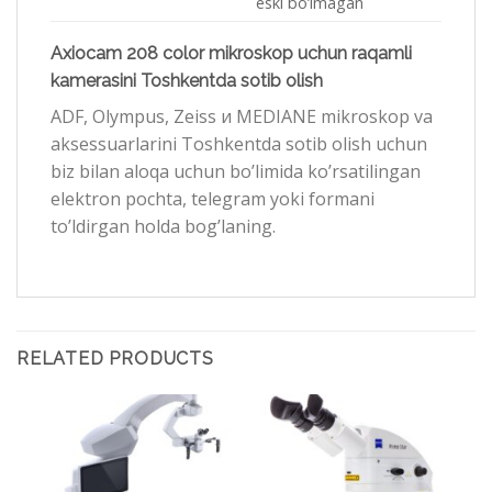
eski bo’lmagan
Axiocam 208 color mikroskop uchun raqamli
kamerasini Toshkentda sotib olish
ADF, Olympus, Zeiss и MEDIANE mikroskop va
aksessuarlarini Toshkentda sotib olish uchun
biz bilan aloqa uchun bo’limida ko’rsatilingan
elektron pochta, telegram yoki formani
to’ldirgan holda bog’laning.
RELATED PRODUCTS