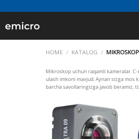
Skip
to
content
HOME
/
KATALOG
/
MIKROSKOP
Mikroskop uchun raqamli kameralar. C-
ulash imkoni mavjud. Aynan sizga mos ke
barcha savollaringizga javob beramiz, ti