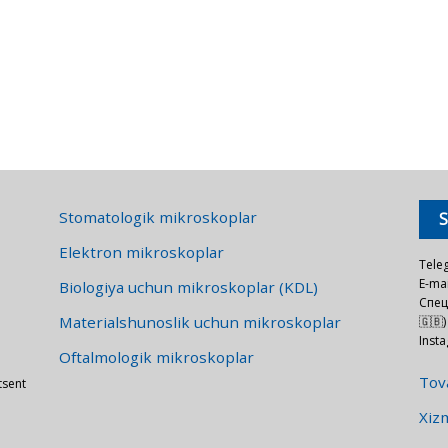
Stomatologik mikroskoplar
Elektron mikroskoplar
Tele
E-mai
Biologiya uchun mikroskoplar (KDL)
Спец
Materialshunoslik uchun mikroskoplar
🇬🇧)
Inst
Oftalmologik mikroskoplar
Tova
tsent
Xizm