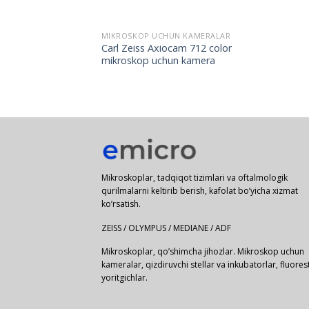
MIKROSKOP UCHUN KAMERALAR
Carl Zeiss Axiocam 712 color
mikroskop uchun kamera
Mikroskoplar, tadqiqot tizimlari va oftalmologik
qurilmalarni keltirib berish, kafolat bo’yicha xizmat
ko’rsatish.
ZEISS / OLYMPUS / MEDIANE / ADF
Mikroskoplar, qo’shimcha jihozlar. Mikroskop uchun
kameralar, qizdiruvchi stellar va inkubatorlar, fluores
yoritgichlar.