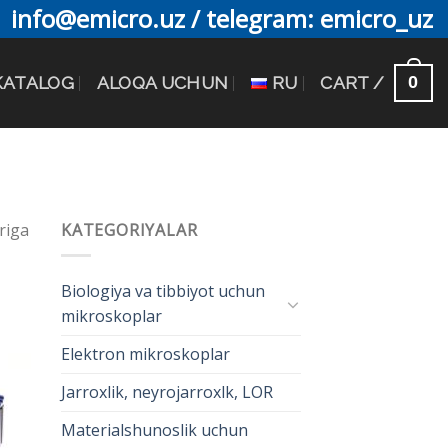
info@emicro.uz / telegram: emicro_uz
0
KATALOG
ALOQA UCHUN
RU
CART /
riga
KATEGORIYALAR
Biologiya va tibbiyot uchun
mikroskoplar
Elektron mikroskoplar
Jarroxlik, neyrojarroxlk, LOR
Materialshunoslik uchun