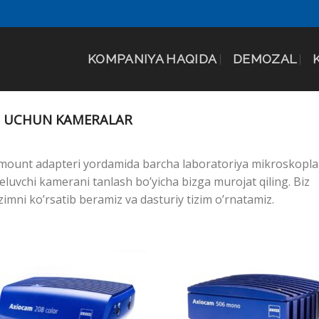
KOMPANIYA HAQIDA
DEMOZAL
 UCHUN KAMERALAR
mount adapteri yordamida barcha laboratoriya mikroskopla
luvchi kamerani tanlash bo’yicha bizga murojat qiling. Biz
zimni ko’rsatib beramiz va dasturiy tizim o’rnatamiz.