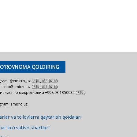
SO’ROVNOMA QOLDIRING
gram: @emicro_uz (🇷🇺,🇺🇿,🇬🇧)
l: info@emicro.uz (🇷🇺,🇺🇿,🇬🇧)
иалист по микроскопии +998 93 1350032 (🇷🇺,
agram: emicro.uz
rlar va to'lovlarni qaytarish qoidalari
at ko'rsatish shartlari