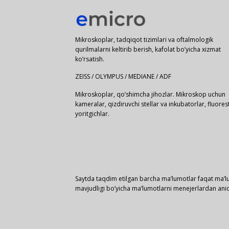
Mikroskoplar, tadqiqot tizimlari va oftalmologik
qurilmalarni keltirib berish, kafolat bo’yicha xizmat
ko’rsatish.
ZEISS / OLYMPUS / MEDIANE / ADF
Mikroskoplar, qo’shimcha jihozlar. Mikroskop uchun
kameralar, qizdiruvchi stellar va inkubatorlar, fluores
yoritgichlar.
Saytda taqdim etilgan barcha ma’lumotlar faqat ma’lu
mavjudligi bo’yicha ma’lumotlarni menejerlardan aniq