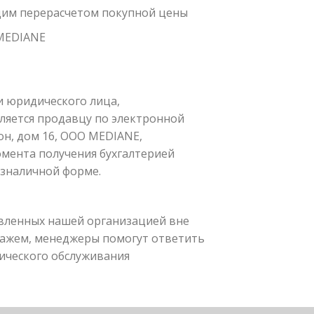
ющим перерасчетом покупной цены
 MEDIANE
и юридического лица,
вляется продавцу по электронной
гон, дом 16, OOO MEDIANE,
момента получения бухгалтерией
езналичной форме.
тавленных нашей организацией вне
скажем, менеджеры помогут ответить
хнического обслуживания