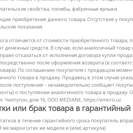
пательские свойства, пломбы, фабричные ярлыки.
ие приобретение данного товара. Отсутствие у покуп
льские показания.
лога отличается от стоимости приобретённого товара, 
 денежных средств. В случае, если аналогичный товар 
праве отказаться от исполнения договора купли-прода
осредственно после оформления возврата (в соответст
 товара). По соглашению покупателя с продавцом моме
ичного товара в продажу. Продавец в этом случае ука
 после поступления – незамедлительно сообщает поку
почты) о поступлении аналогичного товара в продажу. 
л. Чилтугон, дом 16, OOO MEDIANE, https://emicro.uz
тки или брак товара в гарантийный
татков в течение гарантийного срока покупатель вправ
же марки (этих же модели и (или) артикула)