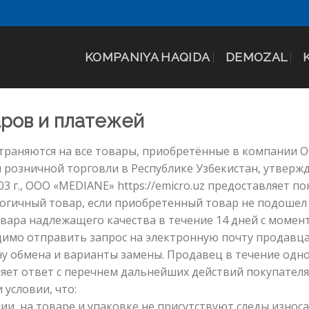
KOMPANIYA HAQIDA
DEMOZAL
аров и платежей
раняются на все товары, приобретённые в компании ОО
вил розничной торговли в Республике Узбекистан, утве
3 г., ООО «MEDIANE» https://emicro.uz предоставляет 
огичный товар, если приобретенный товар не подошел
вара надлежащего качества в течение 14 дней с момент
димо отправить запрос на электронную почту продавца
у обмена и варианты замены. Продавец в течение одно
ляет ответ с перечнем дальнейших действий покупател
условии, что:
и, на товаре и упаковке не присутствуют следы износа