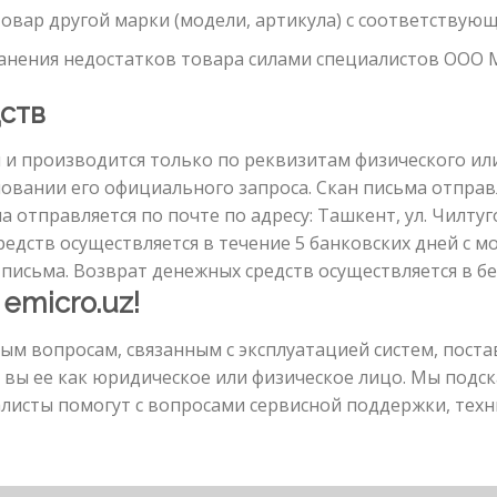
товар другой марки (модели, артикула) с соответству
анения недостатков товара силами специалистов OOO
ств
и производится только по реквизитам физического ил
новании его официального запроса. Скан письма отпра
а отправляется по почте по адресу: Ташкент, ул. Чилту
 средств осуществляется в течение 5 банковских дней с 
исьма. Возврат денежных средств осуществляется в б
emicro.uz!
бым вопросам, связанным с эксплуатацией систем, пос
и вы ее как юридическое или физическое лицо. Мы под
иалисты помогут с вопросами сервисной поддержки, те