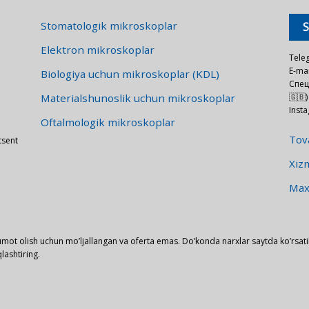
Stomatologik mikroskoplar
Elektron mikroskoplar
Tele
E-mai
Biologiya uchun mikroskoplar (KDL)
Спец
Materialshunoslik uchun mikroskoplar
🇬🇧)
Inst
Oftalmologik mikroskoplar
Tova
tsent
Xizm
Maxf
mot olish uchun mo’ljallangan va oferta emas. Do’konda narxlar saytda ko’rsati
lashtiring.