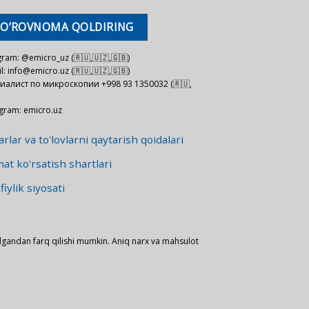
SO’ROVNOMA QOLDIRING
gram: @emicro_uz (🇷🇺,🇺🇿,🇬🇧)
l: info@emicro.uz (🇷🇺,🇺🇿,🇬🇧)
иалист по микроскопии +998 93 1350032 (🇷🇺,
agram: emicro.uz
rlar va to'lovlarni qaytarish qoidalari
at ko'rsatish shartlari
iylik siyosati
lgandan farq qilishi mumkin. Aniq narx va mahsulot