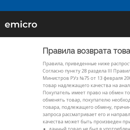
Skip
to
content
Правила возврата тов
Правила, приведенные ниже распрост
Согласно пункту 28 раздела III Пра
Министров РУз №75 от 13 февраля 200
товар надлежащего качества на анал
Покупатель имеет право на обмен то
обменять товар, покупателю необхо
товара, подлежащего обмену, причин
запроса рассматривает его и направ
качества может быть произведен при 
данный товар не был в употреблени