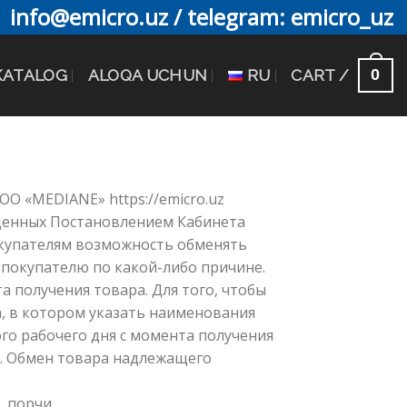
info@emicro.uz / telegram: emicro_uz
0
KATALOG
ALOQA UCHUN
RU
CART /
О «MEDIANE» https://emicro.uz
ржденных Постановлением Кабинета
покупателям возможность обменять
 покупателю по какой-либо причине.
а получения товара. Для того, чтобы
, в котором указать наименования
го рабочего дня с момента получения
я. Обмен товара надлежащего
, порчи.