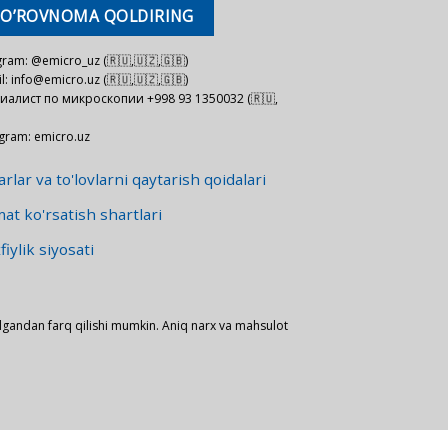
SO’ROVNOMA QOLDIRING
gram: @emicro_uz (🇷🇺,🇺🇿,🇬🇧)
l: info@emicro.uz (🇷🇺,🇺🇿,🇬🇧)
иалист по микроскопии +998 93 1350032 (🇷🇺,
agram: emicro.uz
rlar va to'lovlarni qaytarish qoidalari
at ko'rsatish shartlari
iylik siyosati
lgandan farq qilishi mumkin. Aniq narx va mahsulot