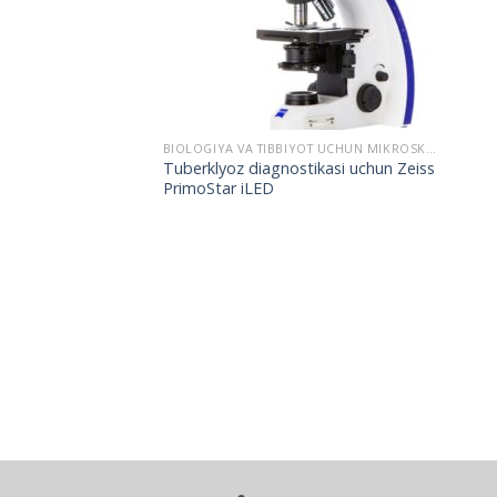
BIOLOGIYA VA TIBBIYOT UCHUN MIKROSKOPLAR
Tuberklyoz diagnostikasi uchun Zeiss
PrimoStar iLED