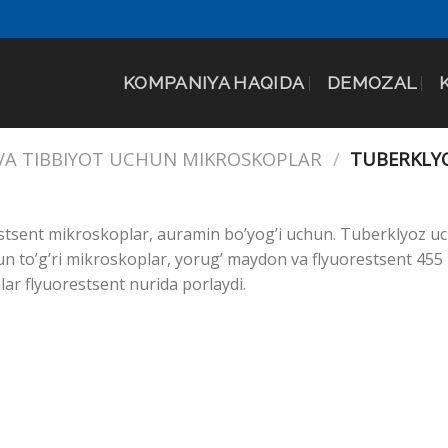
KOMPANIYA HAQIDA
DEMOZAL
 VA TIBBIYOT UCHUN MIKROSKOPLAR
/
TUBERKLYO
stsent mikroskoplar, auramin bo’yog’i uchun. Tuberklyoz u
un to’g’ri mikroskoplar, yorug’ maydon va flyuorestsent 45
lar flyuorestsent nurida porlaydi.