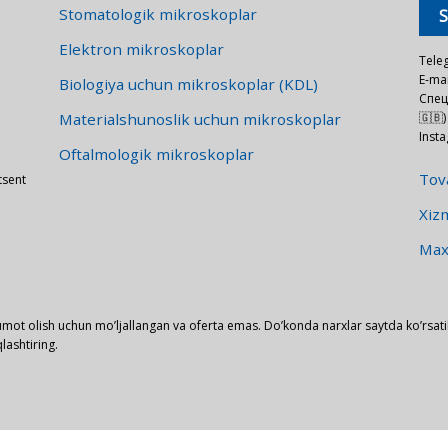
Stomatologik mikroskoplar
Elektron mikroskoplar
Tele
E-mai
Biologiya uchun mikroskoplar (KDL)
Спец
Materialshunoslik uchun mikroskoplar
🇬🇧)
Inst
Oftalmologik mikroskoplar
Tova
tsent
Xizm
Maxf
mot olish uchun mo’ljallangan va oferta emas. Do’konda narxlar saytda ko’rsati
lashtiring.