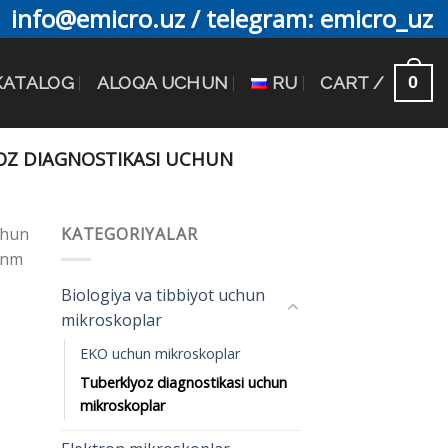
info@emicro.uz / telegram: emicro_uz
0
KATALOG
ALOQA UCHUN
RU
CART /
Z DIAGNOSTIKASI UCHUN
chun
KATEGORIYALAR
5 nm
Biologiya va tibbiyot uchun
mikroskoplar
EKO uchun mikroskoplar
Tuberklyoz diagnostikasi uchun
mikroskoplar