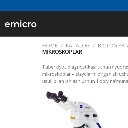
Skip
to
content
HOME
/
KATALOG
/
BIOLOGIYA
MIKROSKOPLAR
Tuberklyoz diagnostikasi uchun flyuore
mikroskoplar – slaydlarni o’rganish uch
usuli bilan ishlash uchun. Ijobiy na’muna