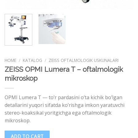
HOME
/
KATALOG
/
ZEISS OFTALMOLOGIK USKUNALARI
ZEISS OPMI Lumera T – oftalmologik
mikroskop
OPMI Lumera T — to’r pardasini o’ta kichik bo’lgan
detallarini yuqori sifatda ko’rishga imkon yaratuvchi
stereo-koaksikal yoritgichga ega oftalmologik
mikroskop.
ADD TO CART