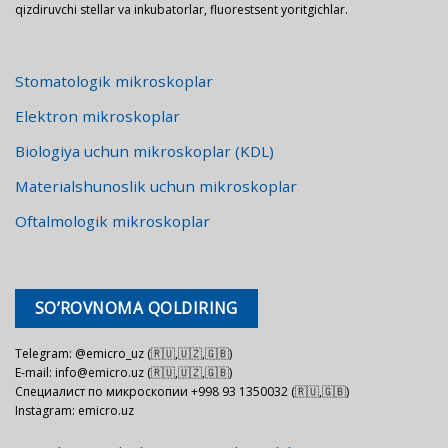
qizdiruvchi stellar va inkubatorlar, fluorestsent yoritgichlar.
Stomatologik mikroskoplar
Elektron mikroskoplar
Biologiya uchun mikroskoplar (KDL)
Materialshunoslik uchun mikroskoplar
Oftalmologik mikroskoplar
SO’ROVNOMA QOLDIRING
Telegram: @emicro_uz (🇷🇺,🇺🇿,🇬🇧)
E-mail: info@emicro.uz (🇷🇺,🇺🇿,🇬🇧)
Специалист по микроскопии +998 93 1350032 (🇷🇺,🇬🇧)
Instagram: emicro.uz