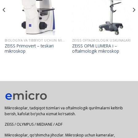
BIOLOGIYA VA TIBBIYOT UCHUN MIKROSKOPLAR
ZEISS OFTALMOLOGIK USKUNALARI
ZEISS Primovert – teskari
ZEISS OPMI LUMERA i –
mikroskop
oftalmologik mikroskop
Mikroskoplar, tadqiqot tizimlari va oftalmologik qurilmalarni keltirib
berish, kafolat bo’yicha xizmat ko’rsatish.
ZEISS / OLYMPUS / MEDIANE / ADF
Mikroskoplar, qo’shimcha jihozlar. Mikroskop uchun kameralar,