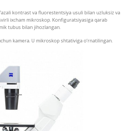
 fazali kontrast va fluorestentsiya usuli bilan uzluksiz va
svirli ixcham mikroskop. Konfiguratsiyasiga qarab
ik tubus bilan jihozlangan.
chun kamera. U mikroskop shtativiga o’rnatilingan.