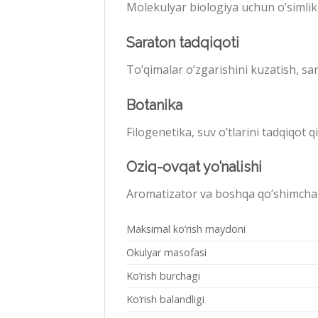
Molekulyar biologiya uchun o’simlikl
Saraton tadqiqoti
To’qimalar o’zgarishini kuzatish, sa
Botanika
Filogenetika, suv o’tlarini tadqiqot qi
Oziq-ovqat yo’nalishi
Aromatizator va boshqa qo’shimchal
Maksimal ko’rish maydoni
Okulyar masofasi
Ko’rish burchagi
Ko’rish balandligi