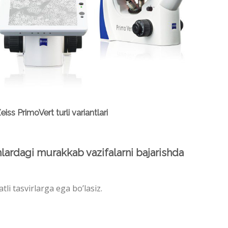
eiss PrimoVert turli variantlari
shlardagi murakkab vazifalarni bajarishda
tli tasvirlarga ega bo’lasiz.