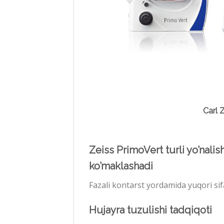
Carl Z
Zeiss PrimoVert turli yo’nali
ko’maklashadi
Fazali kontarst yordamida yuqori sifa
Hujayra tuzulishi tadqiqoti