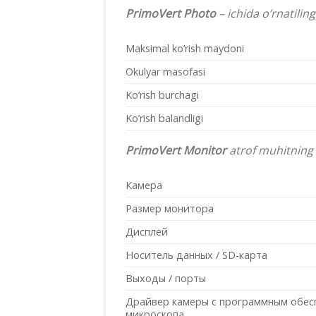
PrimoVert Photo
– ichida o’rnatili
Maksimal ko’rish maydoni
Okulyar masofasi
Ko’rish burchagi
Ko’rish balandligi
PrimoVert Monitor
atrof muhitning t
Камера
Размер монитора
Дисплей
Носитель данных / SD-карта
Выходы / порты
Драйвер камеры с программным обес
микроскопа