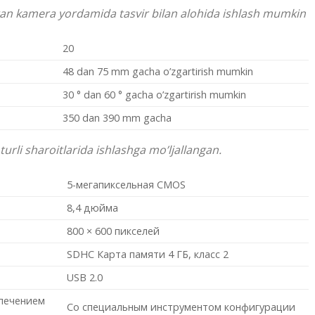
ngan kamera yordamida tasvir bilan alohida ishlash mumkin
20
48 dan 75 mm gacha o’zgartirish mumkin
30 ° dan 60 ° gacha o’zgartirish mumkin
350 dan 390 mm gacha
urli sharoitlarida ishlashga mo’ljallangan.
5-мегапиксельная CMOS
8,4 дюйма
800 × 600 пикселей
SDHC Карта памяти 4 ГБ, класс 2
USB 2.0
печением
Со специальным инструментом конфигурации