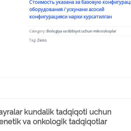
Стоимость указана за базовую конфигура
оборудования / ускунани асосий
конфигурацияси нархи курсатилган
Category:
Biologiya va tibbiyot uchun mikroskoplar
Tag:
Zeiss
ayralar kundalik tadqiqoti uchun
netik va onkologik tadqiqotlar