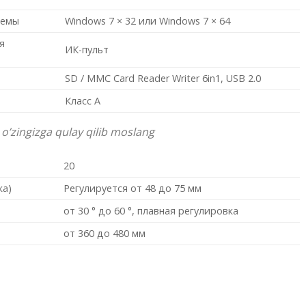
темы
Windows 7 × 32 или Windows 7 × 64
я
ИК-пульт
SD / MMC Card Reader Writer 6in1, USB 2.0
Класс A
 o’zingizga qulay qilib moslang
20
ка)
Регулируется от 48 до 75 мм
от 30 ° до 60 °, плавная регулировка
от 360 до 480 мм