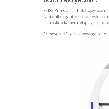
uchun a’lo yechim.
ZEISS Primovert –
tirik hujayralarni
samarali o’rganish uchun teskari ta
mikroskop kamera, display, ergonom
Primovert HDcam — tasvirga olish u