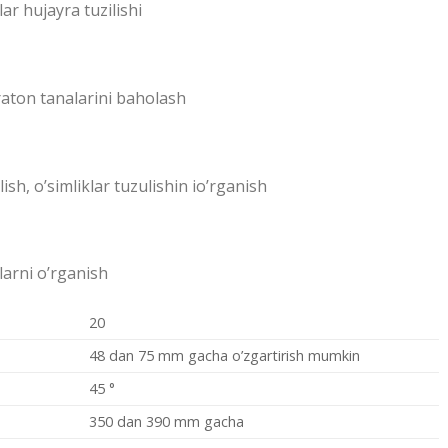
ar hujayra tuzilishi
raton tanalarini baholash
lish, o’simliklar tuzulishin io’rganish
arni o’rganish
20
48 dan 75 mm gacha o’zgartirish mumkin
45 °
350 dan 390 mm gacha