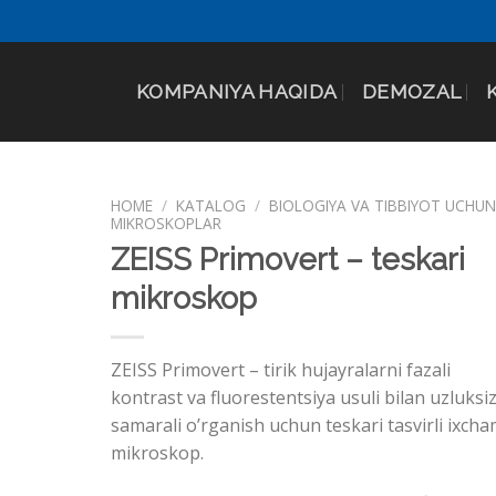
KOMPANIYA HAQIDA
DEMOZAL
HOME
/
KATALOG
/
BIOLOGIYA VA TIBBIYOT UCHU
MIKROSKOPLAR
ZEISS Primovert – teskari
mikroskop
ZEISS Primovert –
tirik hujayralarni fazali
kontrast va fluorestentsiya usuli bilan uzluksiz
samarali o’rganish uchun teskari tasvirli ixch
mikroskop.