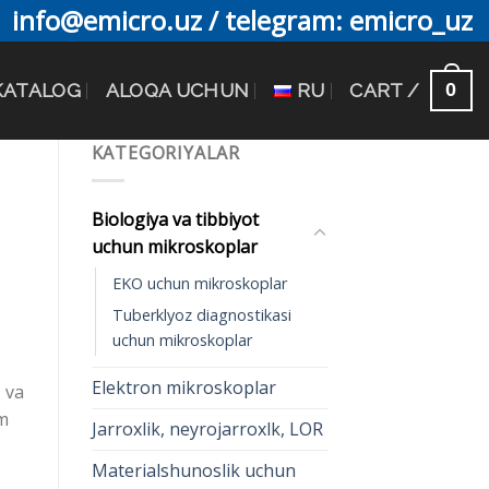
info@emicro.uz / telegram: emicro_uz
0
KATALOG
ALOQA UCHUN
RU
CART /
KATEGORIYALAR
N
Biologiya va tibbiyot
uchun mikroskoplar
EKO uchun mikroskoplar
Tuberklyoz diagnostikasi
uchun mikroskoplar
Elektron mikroskoplar
 va
am
Jarroxlik, neyrojarroxlk, LOR
Materialshunoslik uchun