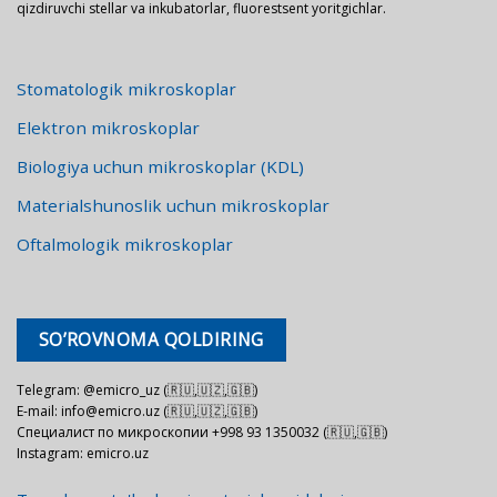
qizdiruvchi stellar va inkubatorlar, fluorestsent yoritgichlar.
Stomatologik mikroskoplar
Elektron mikroskoplar
Biologiya uchun mikroskoplar (KDL)
Materialshunoslik uchun mikroskoplar
Oftalmologik mikroskoplar
SO’ROVNOMA QOLDIRING
Telegram: @emicro_uz (🇷🇺,🇺🇿,🇬🇧)
E-mail: info@emicro.uz (🇷🇺,🇺🇿,🇬🇧)
Специалист по микроскопии +998 93 1350032 (🇷🇺,🇬🇧)
Instagram: emicro.uz