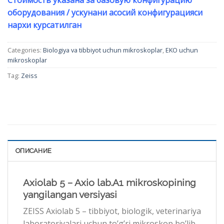
оборудования / ускунани асосий конфигурацияси
нархи курсатилган
Categories:
Biologiya va tibbiyot uchun mikroskoplar
,
EKO uchun
mikroskoplar
Tag:
Zeiss
ОПИСАНИЕ
Axiolab 5 – Axio lab.A1 mikroskopining
yangilangan versiyasi
ZEISS Axiolab 5 – tibbiyot, biologik, veterinariya
laboratoriyalari uchun to’g’ri mikroskop bo’lib,