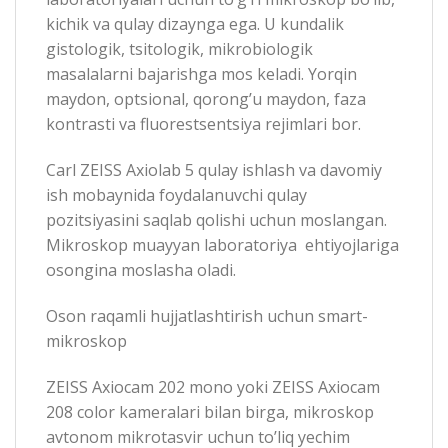
kichik va qulay dizaynga ega. U kundalik
gistologik, tsitologik, mikrobiologik
masalalarni bajarishga mos keladi. Yorqin
maydon, optsional, qorong’u maydon, faza
kontrasti va fluorestsentsiya rejimlari bor.
Carl ZEISS Axiolab 5 qulay ishlash va davomiy
ish mobaynida foydalanuvchi qulay
pozitsiyasini saqlab qolishi uchun moslangan.
Mikroskop muayyan laboratoriya ehtiyojlariga
osongina moslasha oladi.
Oson raqamli hujjatlashtirish uchun smart-
mikroskop
ZEISS Axiocam 202 mono yoki ZEISS Axiocam
208 color kameralari bilan birga, mikroskop
avtonom mikrotasvir uchun to’liq yechim