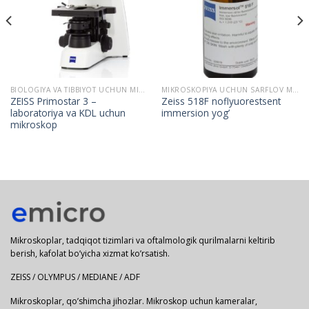
BIOLOGIYA VA TIBBIYOT UCHUN MIKROSKOPLAR
MIKROSKOPIYA UCHUN SARFLOV MATERIALLAR
ZEISS Primostar 3 –
Zeiss 518F noflyuorestsent
laboratoriya va KDL uchun
immersion yog’
mikroskop
Mikroskoplar, tadqiqot tizimlari va oftalmologik qurilmalarni keltirib
berish, kafolat bo’yicha xizmat ko’rsatish.
ZEISS / OLYMPUS / MEDIANE / ADF
Mikroskoplar, qo’shimcha jihozlar. Mikroskop uchun kameralar,