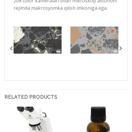
208 color kameralari bilan mikroskop avtonom
rejimda makrosyomka qilish imkoniga ega.
RELATED PRODUCTS