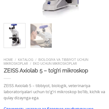
HOME
/
KATALOG
/
BIOLOGIYA VA TIBBIYOT UCHUN
MIKROSKOPLAR
/
EKO UCHUN MIKROSKOPLAR
ZEISS Axiolab 5 – to’g’ri mikroskop
ZEISS Axiolab 5 – tibbiyot, biologik, veterinariya
laboratoriyalari uchun to’g’ri mikroskop bo’lib, kichik va
qulay dizaynga ega.
Стоимость указана за базовую конфигурацию