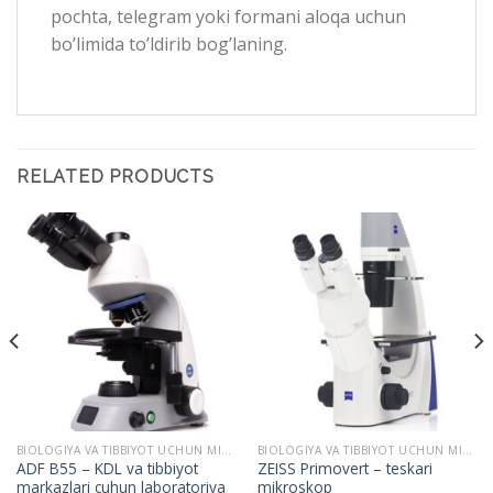
pochta, telegram yoki formani aloqa uchun
bo’limida to’ldirib bog’laning.
RELATED PRODUCTS
BIOLOGIYA VA TIBBIYOT UCHUN MIKROSKOPLAR
BIOLOGIYA VA TIBBIYOT UCHUN MIKROSKOPLAR
ADF B55 – KDL va tibbiyot
ZEISS Primovert – teskari
markazlari cuhun laboratoriya
mikroskop