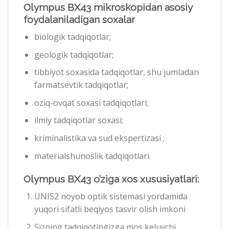
Olympus BX43 mikroskopidan asosiy
foydalaniladigan soxalar
biologik tadqiqotlar;
geologik tadqiqotlar;
tibbiyot soxasida tadqiqotlar, shu jumladan
farmatsevtik tadqiqotlar;
oziq-ovqat soxasi tadqiqotlari;
ilmiy tadqiqotlar soxasi;
kriminalistika va sud ekspertizasi ;
materialshunoslik tadqiqotlari.
Olympus BX43 o’ziga xos xususiyatlari:
UNIS2 noyob optik sistemasi yordamida
yuqori sifatli beqiyos tasvir olish imkoni
Sizning tadqiqotingizga mos keluvchi