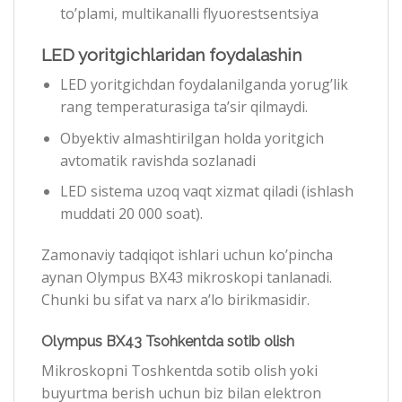
to’plami, multikanalli flyuorestsentsiya
LED yoritgichlaridan foydalashin
LED yoritgichdan foydalanilganda yorug’lik
rang temperaturasiga ta’sir qilmaydi.
Obyektiv almashtirilgan holda yoritgich
avtomatik ravishda sozlanadi
LED sistema uzoq vaqt xizmat qiladi (ishlash
muddati 20 000 soat).
Zamonaviy tadqiqot ishlari uchun ko’pincha
aynan Olympus BX43 mikroskopi tanlanadi.
Chunki bu sifat va narx a’lo birikmasidir.
Olympus BX43 Tsohkentda sotib olish
Mikroskopni Toshkentda sotib olish yoki
buyurtma berish uchun biz bilan elektron