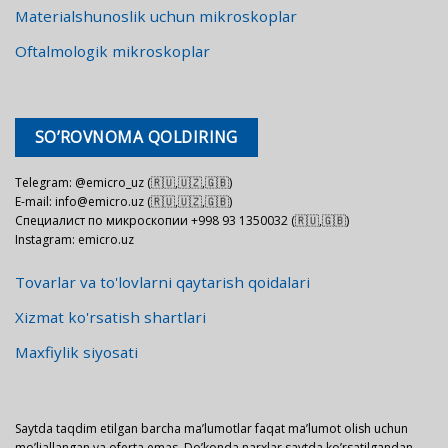
Materialshunoslik uchun mikroskoplar
Oftalmologik mikroskoplar
SO’ROVNOMA QOLDIRING
Telegram: @emicro_uz (🇷🇺,🇺🇿,🇬🇧)
E-mail: info@emicro.uz (🇷🇺,🇺🇿,🇬🇧)
Специалист по микроскопии +998 93 1350032 (🇷🇺,🇬🇧)
Instagram: emicro.uz
Tovarlar va to'lovlarni qaytarish qoidalari
Xizmat ko'rsatish shartlari
Maxfiylik siyosati
Saytda taqdim etilgan barcha ma’lumotlar faqat ma’lumot olish uchun
mo’ljallangan va oferta emas. Do’konda narxlar saytda ko’rsatilgandan