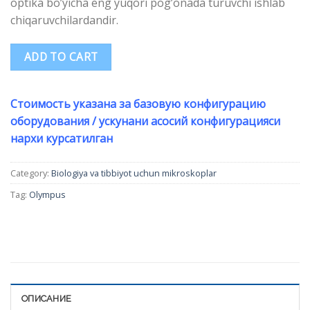
optika bo’yicha eng yuqori pog’onada turuvchi ishlab
chiqaruvchilardandir.
ADD TO CART
Стоимость указана за базовую конфигурацию
оборудования / ускунани асосий конфигурацияси
нархи курсатилган
Category:
Biologiya va tibbiyot uchun mikroskoplar
Tag:
Olympus
ОПИСАНИЕ