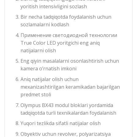
yoritish intensivligini sozlash
Bir necha tadqiqotda foydalanish uchun
sozlamalarni kodlash
Применение светодиодной технологии
True Color LED yoritgichi eng aniq
natijalarni olish
Eng qiyin masalalarni osonlashtirish uchun
kamera o’rnatish imkoni
Aniq natijalar olish uchun
mexanizashtirilgan keramikadan bajarilgan
predmet stoli
Olympus BX43 modul bloklari yordamida
tadqiqotda turli texnikalardan foydalanish
Yuqori tezlikda sifatli natijalar olish
Obyektiv uchun revolver, polyarizatsiya