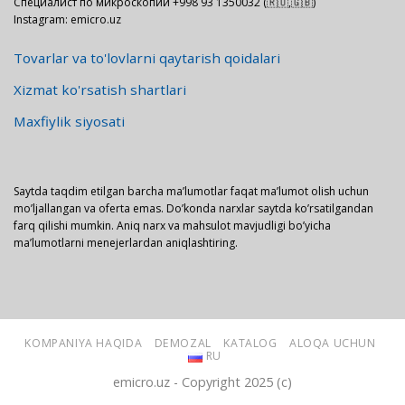
Специалист по микроскопии +998 93 1350032 (🇷🇺,🇬🇧)
Instagram: emicro.uz
Tovarlar va to'lovlarni qaytarish qoidalari
Xizmat ko'rsatish shartlari
Maxfiylik siyosati
Saytda taqdim etilgan barcha ma’lumotlar faqat ma’lumot olish uchun
mo’ljallangan va oferta emas. Do’konda narxlar saytda ko’rsatilgandan
farq qilishi mumkin. Aniq narx va mahsulot mavjudligi bo’yicha
ma’lumotlarni menejerlardan aniqlashtiring.
KOMPANIYA HAQIDA
DEMOZAL
KATALOG
ALOQA UCHUN
RU
emicro.uz - Copyright 2025 (c)