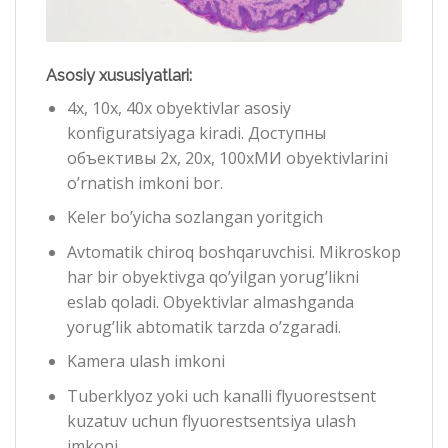
Asosiy xususiyatlari:
4х, 10х, 40х obyektivlar asosiy
konfiguratsiyaga kiradi. Доступны
объективы 2х, 20х, 100хМИ obyektivlarini
o’rnatish imkoni bor.
Keler bo’yicha sozlangan yoritgich
Avtomatik chiroq boshqaruvchisi. Mikroskop
har bir obyektivga qo’yilgan yorug’likni
eslab qoladi. Obyektivlar almashganda
yorug’lik abtomatik tarzda o’zgaradi.
Kamera ulash imkoni
Tuberklyoz yoki uch kanalli flyuorestsent
kuzatuv uchun flyuorestsentsiya ulash
imkoni