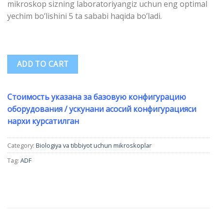
mikroskop sizning laboratoriyangiz uchun eng optimal
yechim bo’lishini 5 ta sababi haqida bo’ladi.
ADD TO CART
Стоимость указана за базовую конфигурацию
оборудования / ускунани асосий конфигурацияси
нархи курсатилган
Category:
Biologiya va tibbiyot uchun mikroskoplar
Tag:
ADF