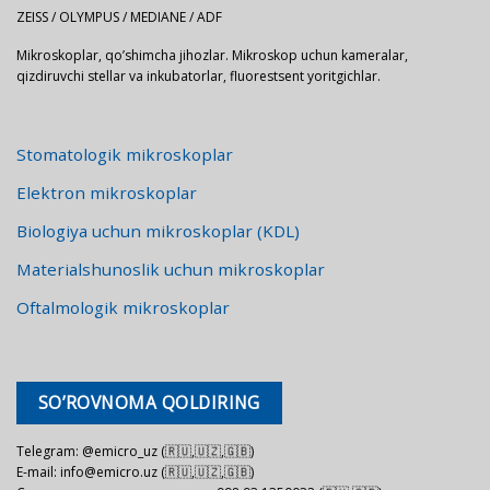
ZEISS / OLYMPUS / MEDIANE / ADF
Mikroskoplar, qo’shimcha jihozlar. Mikroskop uchun kameralar,
qizdiruvchi stellar va inkubatorlar, fluorestsent yoritgichlar.
Stomatologik mikroskoplar
Elektron mikroskoplar
Biologiya uchun mikroskoplar (KDL)
Materialshunoslik uchun mikroskoplar
Oftalmologik mikroskoplar
SO’ROVNOMA QOLDIRING
Telegram: @emicro_uz (🇷🇺,🇺🇿,🇬🇧)
E-mail: info@emicro.uz (🇷🇺,🇺🇿,🇬🇧)