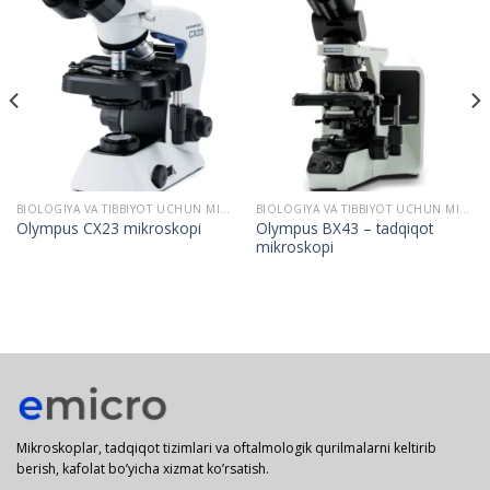
BIOLOGIYA VA TIBBIYOT UCHUN MIKROSKOPLAR
BIOLOGIYA VA TIBBIYOT UCHUN MIKROSKOPLAR
Olympus BX43 – tadqiqot
Olympus CX23 mikroskopi
mikroskopi
Mikroskoplar, tadqiqot tizimlari va oftalmologik qurilmalarni keltirib
berish, kafolat bo’yicha xizmat ko’rsatish.