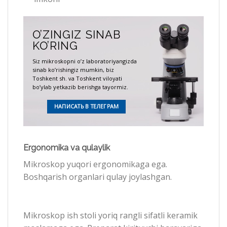
O’ZINGIZ SINAB
KO’RING
Siz mikroskopni o’z laboratoriyangizda
sinab ko’rishingiz mumkin, biz
Toshkent sh. va Toshkent viloyati
bo’ylab yetkazib berishga tayormiz.
НАПИСАТЬ В ТЕЛЕГРАМ
Ergonomika va qulaylik
Mikroskop yuqori ergonomikaga ega.
Boshqarish organlari qulay joylashgan.
Mikroskop ish stoli yoriq rangli sifatli keramik