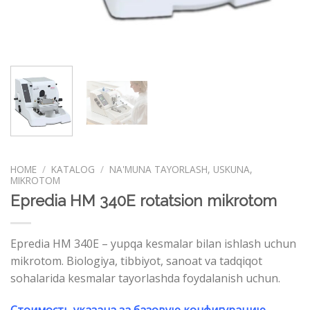
HOME
/
KATALOG
/
NA'MUNA TAYORLASH, USKUNA,
MIKROTOM
Epredia HM 340E rotatsion mikrotom
Epredia НМ 340Е – yupqa kesmalar bilan ishlash uchun
mikrotom. Biologiya, tibbiyot, sanoat va tadqiqot
sohalarida kesmalar tayorlashda foydalanish uchun.
Стоимость указана за базовую конфигурацию