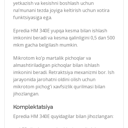
yetkazish va kesishni boshlash uchun
na’munani tezda joyiga keltirish uchun xotira
funktsiyasiga ega.
Epredia НМ 340Е yupqa kesma bilan ishlash
imkonini beradi va kesma qalinligini 0,5 dan 500
mkm gacha belgilash mumkin.
Mikrotom ko’p martalik pichoqlar va
almashtiriladigan pichoqlar bilan ishlash
imkonini beradi. Retraktsiya mexanizmi bor. Ish
jarayonida jarohatni oldini olish uchun
mikrotom pichog’i xavfsizlik qurilmasi bilan
jihozlangan.
Komplektatsiya
Epredia НМ 340Е quyidagilar bilan jihozlangan: