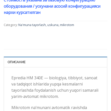
оборудования / ускунани асосий конфигурацияси
нархи курсатилган
Category:
Na'muna tayorlash, uskuna, mikrotom
ОПИСАНИЕ
Epredia НМ 340Е — biologiya, tibbiyot, sanoat
va tadqiqot ishlarida yupqa kesmalarni
tayorlashda foydalanish uchun yuqori samarali
yarim-avtomat mikrotom.
Mikrotom na’munani avtomatik ravishda