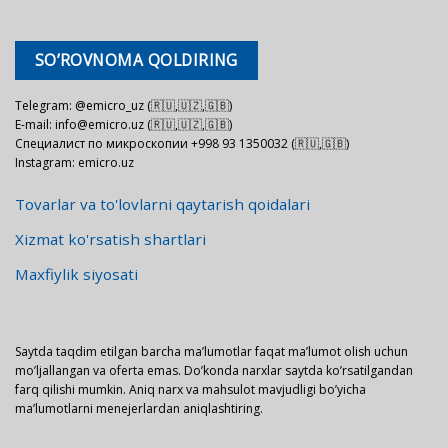
SO’ROVNOMA QOLDIRING
Telegram: @emicro_uz (🇷🇺,🇺🇿,🇬🇧)
E-mail: info@emicro.uz (🇷🇺,🇺🇿,🇬🇧)
Специалист по микроскопии +998 93 1350032 (🇷🇺,🇬🇧)
Instagram: emicro.uz
Tovarlar va to'lovlarni qaytarish qoidalari
Xizmat ko'rsatish shartlari
Maxfiylik siyosati
Saytda taqdim etilgan barcha ma’lumotlar faqat ma’lumot olish uchun
mo’ljallangan va oferta emas. Do’konda narxlar saytda ko’rsatilgandan
farq qilishi mumkin. Aniq narx va mahsulot mavjudligi bo’yicha
ma’lumotlarni menejerlardan aniqlashtiring.