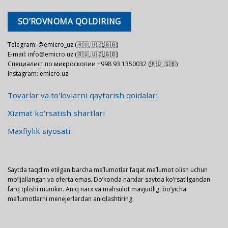
SO’ROVNOMA QOLDIRING
Telegram: @emicro_uz (🇷🇺,🇺🇿,🇬🇧)
E-mail: info@emicro.uz (🇷🇺,🇺🇿,🇬🇧)
Специалист по микроскопии +998 93 1350032 (🇷🇺,🇬🇧)
Instagram: emicro.uz
Tovarlar va to'lovlarni qaytarish qoidalari
Xizmat ko'rsatish shartlari
Maxfiylik siyosati
Saytda taqdim etilgan barcha ma’lumotlar faqat ma’lumot olish uchun
mo’ljallangan va oferta emas. Do’konda narxlar saytda ko’rsatilgandan
farq qilishi mumkin. Aniq narx va mahsulot mavjudligi bo’yicha
ma’lumotlarni menejerlardan aniqlashtiring.