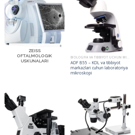
ZEISS
OFTALMOLOGIK
BIOLOGIYA VA TIBBIYOT UCHUN MIKROSKOPLAR
USKUNALARI
ADF B55 – KDL va tibbiyot
markazlari cuhun laboratoriya
mikroskopi