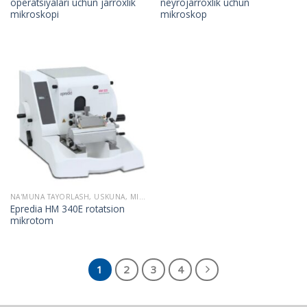
operatsiyalari uchun jarroxlik
neyrojarroxlik uchun
mikroskopi
mikroskop
NA'MUNA TAYORLASH, USKUNA, MIKROTOM
Epredia HM 340E rotatsion
mikrotom
1
2
3
4