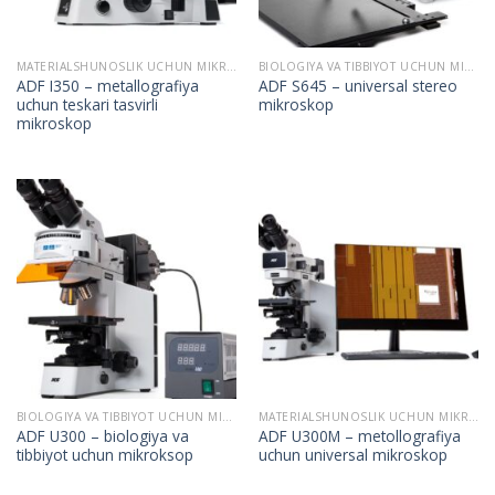
MATERIALSHUNOSLIK UCHUN MIKROSKOPLAR
BIOLOGIYA VA TIBBIYOT UCHUN MIKROSKOPLAR
ADF I350 – metallografiya
ADF S645 – universal stereo
uchun teskari tasvirli
mikroskop
mikroskop
BIOLOGIYA VA TIBBIYOT UCHUN MIKROSKOPLAR
MATERIALSHUNOSLIK UCHUN MIKROSKOPLAR
ADF U300 – biologiya va
ADF U300M – metollografiya
tibbiyot uchun mikroksop
uchun universal mikroskop