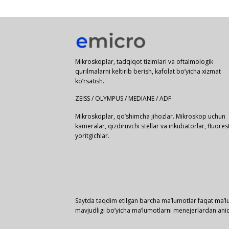
Mikroskoplar, tadqiqot tizimlari va oftalmologik
qurilmalarni keltirib berish, kafolat bo’yicha xizmat
ko’rsatish.
ZEISS / OLYMPUS / MEDIANE / ADF
Mikroskoplar, qo’shimcha jihozlar. Mikroskop uchun
kameralar, qizdiruvchi stellar va inkubatorlar, fluores
yoritgichlar.
Saytda taqdim etilgan barcha ma’lumotlar faqat ma’lu
mavjudligi bo’yicha ma’lumotlarni menejerlardan aniq