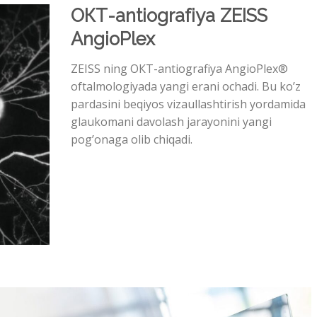
ОКТ-antiografiya ZEISS
AngioPlex
ZEISS ning ОКТ-antiografiya AngioPlex®
oftalmologiyada yangi erani ochadi. Bu ko’z
pardasini beqiyos vizaullashtirish yordamida
glaukomani davolash jarayonini yangi
pog’onaga olib chiqadi.