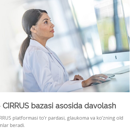
–
CIRRUS bazasi asosida davolash
IRRUS platformasi to’r pardasi, glaukoma va ko’zning old
lar beradi.