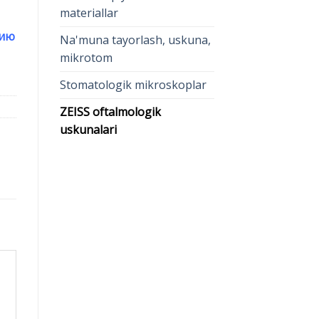
materiallar
цию
Na'muna tayorlash, uskuna,
mikrotom
Stomatologik mikroskoplar
ZEISS oftalmologik
uskunalari