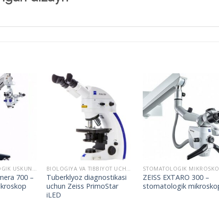
ZEISS OFTALMOLOGIK USKUNALARI
BIOLOGIYA VA TIBBIYOT UCHUN MIKROSKOPLAR
mera 700 –
Tuberklyoz diagnostikasi
ZEISS EXTARO 300 –
ikroskop
uchun Zeiss PrimoStar
stomatologik mikrosko
iLED