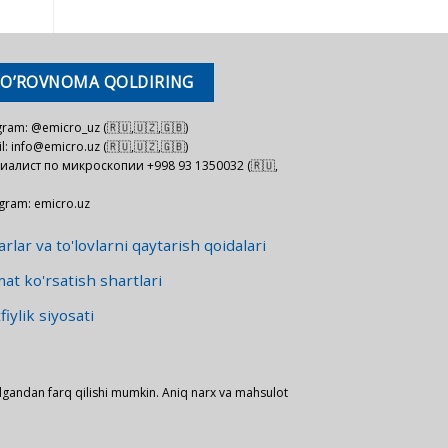
SO’ROVNOMA QOLDIRING
gram: @emicro_uz (🇷🇺,🇺🇿,🇬🇧)
l: info@emicro.uz (🇷🇺,🇺🇿,🇬🇧)
иалист по микроскопии +998 93 1350032 (🇷🇺,
agram: emicro.uz
rlar va to'lovlarni qaytarish qoidalari
at ko'rsatish shartlari
iylik siyosati
lgandan farq qilishi mumkin. Aniq narx va mahsulot