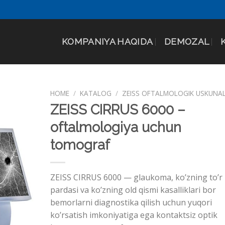
KOMPANIYA HAQIDA
DEMOZAL
HOME
/
KATALOG
/
ZEISS OFTALMOLOGIK USKUNAL
ZEISS CIRRUS 6000 –
oftalmologiya uchun
tomograf
ZEISS CIRRUS 6000 — glaukoma, ko’zning to’r
pardasi va ko’zning old qismi kasalliklari bor
bemorlarni diagnostika qilish uchun yuqori
ko’rsatish imkoniyatiga ega kontaktsiz optik