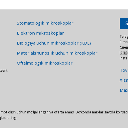
Stomatologik mikroskoplar
Elektron mikroskoplar
Tele
E-mai
Biologiya uchun mikroskoplar (KDL)
Спец
Materialshunoslik uchun mikroskoplar
🇬🇧)
Inst
Oftalmologik mikroskoplar
Tova
tsent
Xizm
Maxf
mot olish uchun mo’ljallangan va oferta emas. Do’konda narxlar saytda ko’rsati
lashtiring.