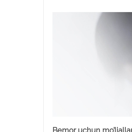
Bemor uchun mo’ljalla