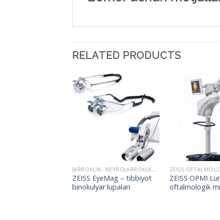
RELATED PRODUCTS
ZEISS OFTALMOLOGIK USKUNALARI
JARROXLIK, NEYROJARROXLK, LOR
OPMI LUMERA i –
ZEISS EyeMag – tibbiyot
ZEISS OPMI Lu
logik mikroskop
binokulyar lupalari
oftalmologik m