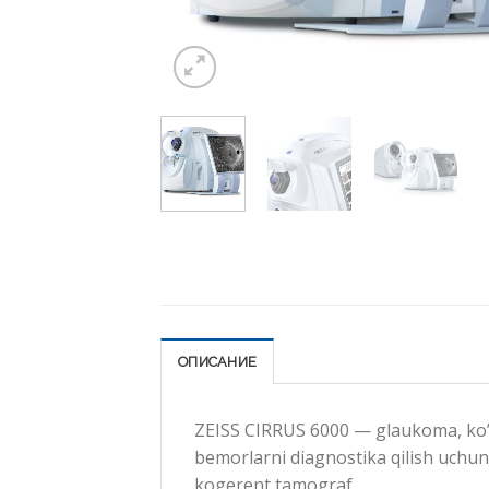
ОПИСАНИЕ
ZEISS CIRRUS 6000 — glaukoma, ko’zn
bemorlarni diagnostika qilish uchun
kogerent tamograf.