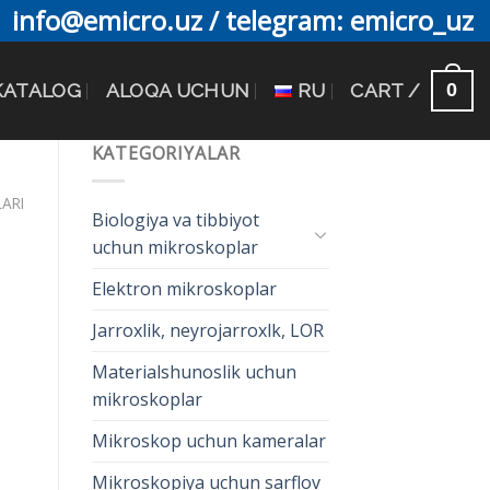
info@emicro.uz / telegram: emicro_uz
0
KATALOG
ALOQA UCHUN
RU
CART /
KATEGORIYALAR
ARI
Biologiya va tibbiyot
uchun mikroskoplar
Elektron mikroskoplar
Jarroxlik, neyrojarroxlk, LOR
Materialshunoslik uchun
mikroskoplar
Mikroskop uchun kameralar
Mikroskopiya uchun sarflov