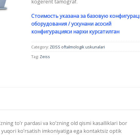
kogerent tamograf.
Стоимость указана за базовую конфигура
оборудования / ускунани асосий
конфигурацияси нархи курсатилган
Category:
ZEISS oftalmologik uskunalari
Tag:
Zeiss
ing to’r pardasi va ko’zning old qismi kasalliklari bor
 yuqori ko’rsatish imkoniyatiga ega kontaktsiz optik