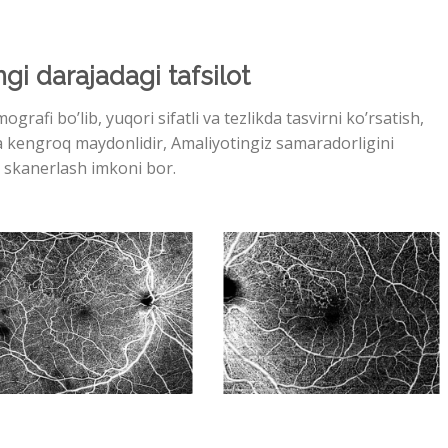
gi darajadagi tafsilot
rafi bo’lib, yuqori sifatli va tezlikda tasvirni ko’rsatish,
 va kengroq maydonlidir, Amaliyotingiz samaradorligini
 skanerlash imkoni bor.