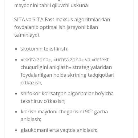
maydonini tahlil qiluvchi uskuna.
SITA va SITA Fast maxsus algoritmlaridan
foydalanib optimal ish jarayoni bilan
ta’minlaydi.
skotomni tekshirish;
«ikkita zona», «uchta zona» va «defekt
chuqurligini aniqlash» strategiyalaridan
foydalanilgan holda skrining tadqiqotlari
o’tkazish;
shifokor ko’rsatgan algoritmlar bo’yicha
tekshiruv o’tkazish;
ko’rish maydoni chegarisini 90° gacha
aniqlash;
glaukomani erta vaqtda aniqlash;