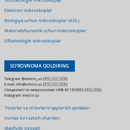
Elektron mikroskoplar
Biologiya uchun mikroskoplar (KDL)
Materialshunoslik uchun mikroskoplar
Oftalmologik mikroskoplar
SO’ROVNOMA QOLDIRING
Telegram: @emicro_uz (🇷🇺,🇺🇿,🇬🇧)
E-mail: info@emicro.uz (🇷🇺,🇺🇿,🇬🇧)
Специалист по микроскопии +998 93 1350032 (🇷🇺,🇬🇧)
Instagram: emicro.uz
Tovarlar va to'lovlarni qaytarish qoidalari
Xizmat ko'rsatish shartlari
Maxfiylik siyosati