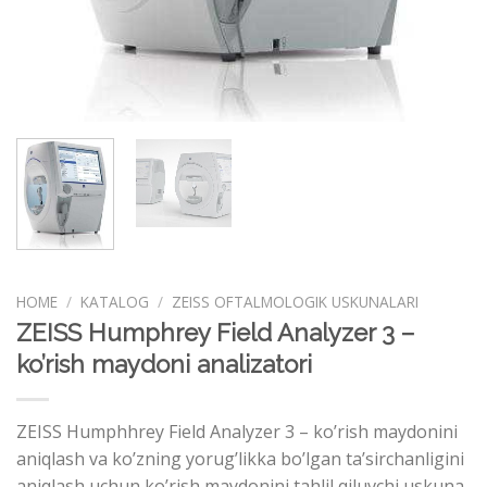
HOME
/
KATALOG
/
ZEISS OFTALMOLOGIK USKUNALARI
ZEISS Humphrey Field Analyzer 3 –
ko’rish maydoni analizatori
ZEISS Humphhrey Field Analyzer 3 – ko’rish maydonini
aniqlash va ko’zning yorug’likka bo’lgan ta’sirchanligini
aniqlash uchun ko’rish maydonini tahlil qiluvchi uskuna.