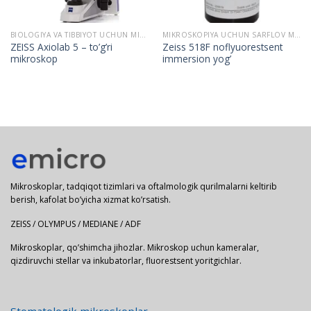
BIOLOGIYA VA TIBBIYOT UCHUN MIKROSKOPLAR
MIKROSKOPIYA UCHUN SARFLOV MATERIALLAR
ZEISS Axiolab 5 – to’g’ri
Zeiss 518F noflyuorestsent
mikroskop
immersion yog’
Mikroskoplar, tadqiqot tizimlari va oftalmologik qurilmalarni keltirib
berish, kafolat bo’yicha xizmat ko’rsatish.
ZEISS / OLYMPUS / MEDIANE / ADF
Mikroskoplar, qo’shimcha jihozlar. Mikroskop uchun kameralar,
qizdiruvchi stellar va inkubatorlar, fluorestsent yoritgichlar.
Stomatologik mikroskoplar