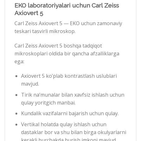
EKO laboratoriyalari uchun Carl Zeiss
Axiovert 5
Carl Zeiss Axiovert 5 — EKO uchun zamonaviy
teskari tasvirli mikroskop.
Carl Zeiss Axiovert 5 boshqa tadqiqot
mikroskoplari oldida bir qancha afzalliklarga
ega:
Axiovert 5 ko’plab kontrastlash uslublari
mavjud.
Tirik na’munalar bilan xavfsiz ishlash uchun
qulay yoritgich manbai.
Kundalik vazifalarni bajarish uchun qulay.
Vertikal holatda qulay ishlash uchun
dastaklar bor va shu bilan birga okulyarlarni
kerakli burchakda burish imkoni mavjud.