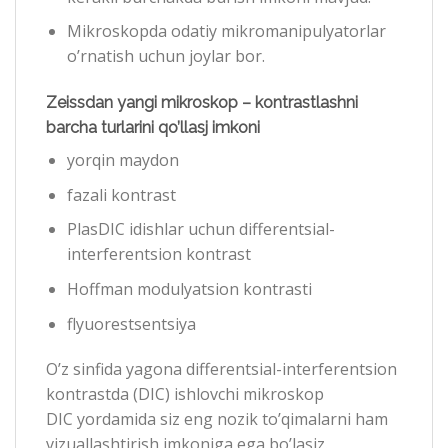
Mikroskopda odatiy mikromanipulyatorlar
o’rnatish uchun joylar bor.
Zeissdan yangi mikroskop – kontrastlashni
barcha turlarini qo’llasj imkoni
yorqin maydon
fazali kontrast
PlasDIC idishlar uchun differentsial-
interferentsion kontrast
Hoffman modulyatsion kontrasti
flyuorestsentsiya
O’z sinfida yagona differentsial-interferentsion
kontrastda (DIC) ishlovchi mikroskop
DIC yordamida siz eng nozik to’qimalarni ham
vizuallashtirish imkoniga ega bo’lasiz.