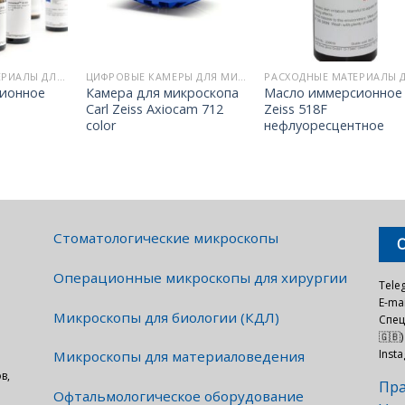
РАСХОДНЫЕ МАТЕРИАЛЫ ДЛЯ МИКРОСКОПИИ
ЦИФРОВЫЕ КАМЕРЫ ДЛЯ МИКРОСКОПОВ
ионное
Камера для микроскопа
Масло иммерсионное
Carl Zeiss Axiocam 712
Zeiss 518F
color
нефлуоресцентное
Стоматологические микроскопы
Операционные микроскопы для хирургии
Tele
E-mai
Микроскопы для биологии (КДЛ)
Спец
🇬🇧)
Inst
Микроскопы для материаловедения
в,
Пра
Офтальмологическое оборудование