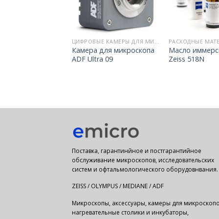
МИКРОСКОПЫ ДЛЯ БИОЛОГИИ И МЕДИЦИНЫ
ЦИФРОВЫЕ КАМЕРЫ ДЛЯ МИКРОСКОПОВ
rimostar 3 —
Камера для микроскопа
Масло иммерс
коп для
ADF Ultra 09
Zeiss 518N
торий и КДЛ
Поставка, гарантинйное и постгарантийное
обслуживание микроскопов, исследовательских
систем и офтальмологического оборудовнвания.
ZEISS / OLYMPUS / MEDIANE / ADF
Микроскопы, аксессуары, камеры для микроскопо
нагревательные столики и инкубаторы,