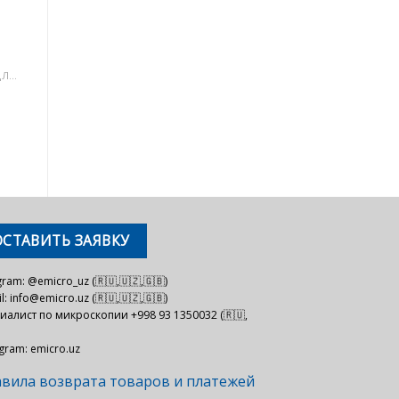
РАСХОДНЫЕ МАТЕРИАЛЫ ДЛЯ МИКРОСКОПИИ
ОСТАВИТЬ ЗАЯВКУ
gram: @emicro_uz (🇷🇺,🇺🇿,🇬🇧)
l: info@emicro.uz (🇷🇺,🇺🇿,🇬🇧)
иалист по микроскопии +998 93 1350032 (🇷🇺,
agram: emicro.uz
вила возврата товаров и платежей