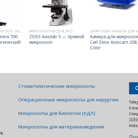
ОФТАЛЬМОЛОГИЧЕСКОЕ ОБОРУДОВАНИЕ ZEISS
МИКРОСКОПЫ ДЛЯ ЭКО
mera 700
ZEISS Axiolab 5 — прямой
Камера для микроско
гический
микроскоп
Carl Zeiss Axiocam 208
Color
Стоматологические микроскопы
Операционные микроскопы для хирургии
Tele
E-mai
Микроскопы для биологии (КДЛ)
Спец
🇬🇧)
Inst
Микроскопы для материаловедения
в,
Пра