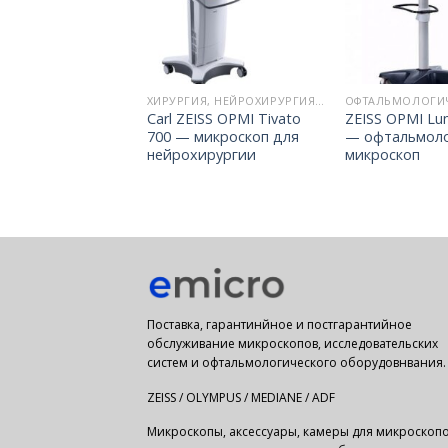
МИКРОСКОПЫ ДЛЯ МАТЕРИАЛОВЕДЕНИЯ
ХИРУРГИЯ, НЕЙРОХИРУРГИЯ, ЛОР
EVO —
Carl ZEISS OPMI Tivato
ZEISS OPMI Lu
рующий
700 — микроскоп для
— офтальмоло
онный микроскоп
нейрохирургии
микроскоп
Поставка, гарантинйное и постгарантийное
обслуживание микроскопов, исследовательских
систем и офтальмологического оборудовнвания.
ZEISS / OLYMPUS / MEDIANE / ADF
Микроскопы, аксессуары, камеры для микроскопо