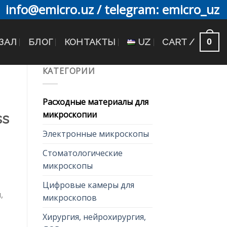
info@emicro.uz / telegram: emicro_uz
0
ЗАЛ
БЛОГ
КОНТАКТЫ
UZ
CART /
КАТЕГОРИИ
Расходные материалы для
микроскопии
ss
Электронные микроскопы
Стоматологические
микроскопы
Цифровые камеры для
,
микроскопов
Хирургия, нейрохирургия,