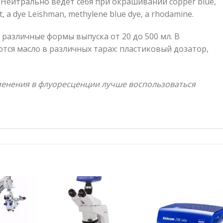
1. Нейтрально ведет себя при окрашивании copper blue,
et, a dye Leishman, methylene blue dye, a rhodamine.
различные формы выпуска от 20 до 500 мл. В
тся масло в различных тарах: пластиковый дозатор,
менения в флуоресценции лучше воспользоваться