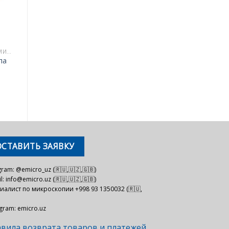
ЦИФРОВЫЕ КАМЕРЫ ДЛЯ МИКРОСКОПОВ
па
ОСТАВИТЬ ЗАЯВКУ
gram: @emicro_uz (🇷🇺,🇺🇿,🇬🇧)
l: info@emicro.uz (🇷🇺,🇺🇿,🇬🇧)
иалист по микроскопии +998 93 1350032 (🇷🇺,
agram: emicro.uz
вила возврата товаров и платежей