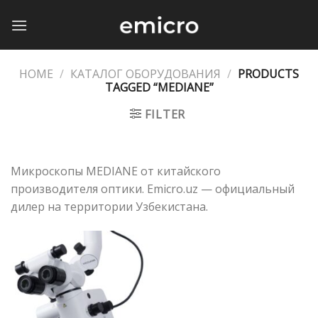
Skip
to
content
HOME
/
КАТАЛОГ ОБОРУДОВАНИЯ
/
PRODUCTS
TAGGED “MEDIANE”
FILTER
Микроскопы MEDIANE от китайского
производителя оптики. Emicro.uz — официальный
дилер на территории Узбекистана.